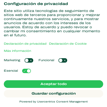
información
Suscríbase aquí
Partners with Nature
Ácaros depredadores
Acerca de Koppert
Insectos depredadores
Avispas parásitas
Acerca de Koppert
Nematodos beneficiosos
Enlaces populares
Novedades e información
Microorganismos beneficiosos
Trabajar en Koppert
Protección de cultivos
Experiencias de los usuarios
Contacto
Koppert One
Koppert Global
Administrar cookies
Declaración de privacidad
Aviso legal
Argentina
Declaración sobre cookies
Mapa del sitio
Koppert
Copyright 2026