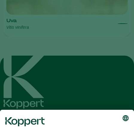
Uva
Vitis vinifera
Obtenga las últimas noticias e