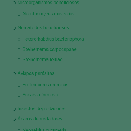
Microorganismos beneficiosos
Akanthomyces muscarius
Nematodos beneficiosos
Heterorhabditis bacteriophora
Steinernema carpocapsae
Steinernema feltiae
Avispas parásitas
Eretmocerus eremicus
Encarsia formosa
Insectos depredadores
Ácaros depredadores
Neoseiulus cucumeris