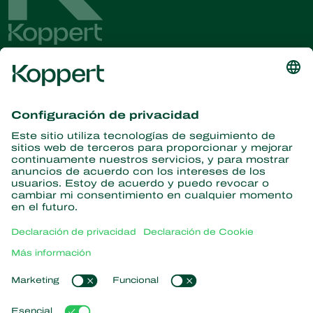
Obtenga las últimas noticias e
información
Suscríbase aquí
Partners with Nature
Ácaros depredadores
Acerca de Koppert
Insectos depredadores
Avispas parásitas
Acerca de Koppert
Nematodos beneficiosos
Enlaces populares
Novedades e información
Microorganismos beneficiosos
Trabajar en Koppert
Protección de cultivos