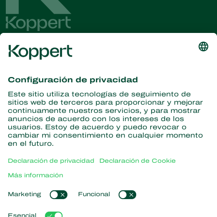
Obtenga las últimas noticias e
información
Suscríbase aquí
Partners with Nature
Ácaros depredadores
Acerca de Koppert
Insectos depredadores
Avispas parásitas
Acerca de Koppert
Nematodos beneficiosos
Enlaces populares
Novedades e información
Microorganismos beneficiosos
Trabajar en Koppert
Protección de cultivos