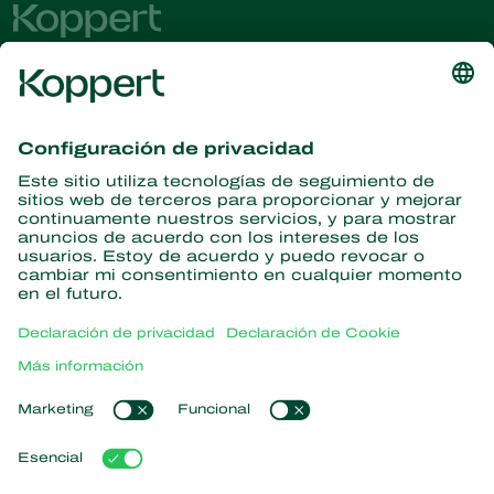
Obtenga las últimas noticias e
información
Suscríbase aquí
Partners with Nature
Ácaros depredadores
Acerca de Koppert
Insectos depredadores
Avispas parásitas
Acerca de Koppert
Nematodos beneficiosos
Enlaces populares
Novedades e información
Microorganismos beneficiosos
Trabajar en Koppert
Protección de cultivos
Experiencias de los usuarios
Contacto
Koppert One