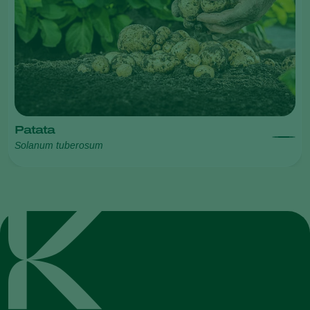
Patata
Solanum tuberosum