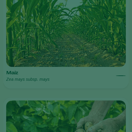
Maíz
Zea mays subsp. mays