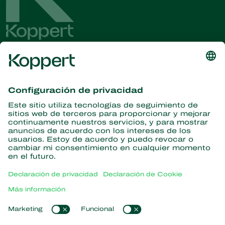
Obtenga las últimas noticias e
información
Suscríbase aquí
Partners with Nature
Ácaros depredadores
Acerca de Koppert
Insectos depredadores
Avispas parásitas
Acerca de Koppert
Nematodos beneficiosos
Enlaces populares
Novedades e información
Microorganismos beneficiosos