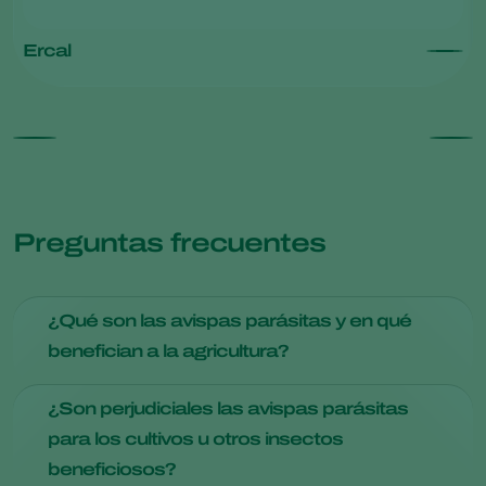
Ercal
Preguntas frecuentes
¿Qué son las avispas parásitas y en qué
benefician a la agricultura?
Las avispas parasitarias son pequeños insectos que
¿Son perjudiciales las avispas parásitas
desempeñan un papel vital en el control natural de plagas.
para los cultivos u otros insectos
Benefician a la agricultura al atacar y parasitar insectos
beneficiosos?
plaga específicos, reduciendo eficazmente las poblaciones