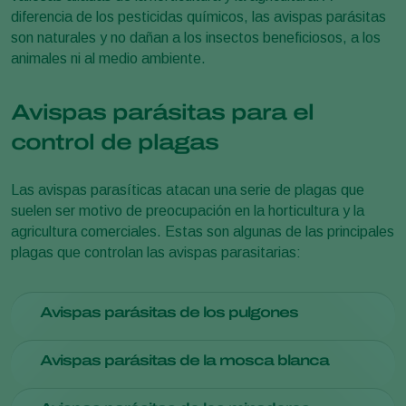
diferencia de los pesticidas químicos, las avispas parásitas
son naturales y no dañan a los insectos beneficiosos, a los
animales ni al medio ambiente.
Avispas parásitas para el
control de plagas
Las avispas parasíticas atacan una serie de plagas que
suelen ser motivo de preocupación en la horticultura y la
agricultura comerciales. Estas son algunas de las principales
plagas que controlan las avispas parasitarias:
Avispas parásitas de los pulgones
Los
pulgones
son conocidos por infestar una amplia gama
Avispas parásitas de la mosca blanca
de cultivos y causar daños al chupar la savia de las plantas y
transmitir virus vegetales. Las avispas parasitarias, como
Las
moscas blancas
son plagas comunes que se alimentan