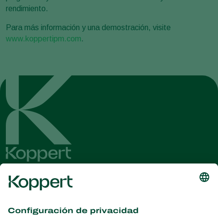
rendimiento.
Para más información y una demostración, visite
www.koppertipm.com
.
Obtenga las últimas noticias e
información