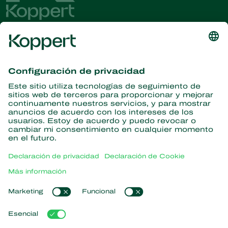
Obtenga las últimas noticias e
información
Suscríbase aquí
Partners with Nature
Ácaros depredadores
Acerca de Koppert
Insectos depredadores
Avispas parásitas
Acerca de Koppert
Nematodos beneficiosos
Enlaces populares
Novedades e información
Microorganismos beneficiosos
Trabajar en Koppert
Protección de cultivos
Experiencias de los usuarios
Contacto