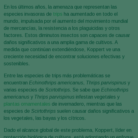
En los últimos años, la amenaza que representan las
especies invasoras de
trips
ha aumentado en todo el
mundo, impulsada por el aumento del movimiento mundial
de mercancías, la resistencia a los plaguicidas y otros
factores. Estos diminutos insectos son capaces de causar
daños significativos a una amplia gama de cultivos. A
medida que continúan extendiéndose, Koppert ve una
creciente necesidad de encontrar soluciones efectivas y
sostenibles.
Entre las especies de trips más problemáticas se
encuentran
Echinothrips americanus
,
Thrips parvispinus
y
varias especies de
Scirtothrips.
Se sabe que
Echinothrips
americanus
y
Thrips parvispinus
infestan vegetales y
plantas ornamentales
de invernadero, mientras que las
especies de
Scirtothrips
suelen causar daños significativos a
los vegetales, las bayas y los cítricos.
Dado el alcance global de este problema, Koppert, líder en
protección biológica de cultivos, está adoptando un enfoque