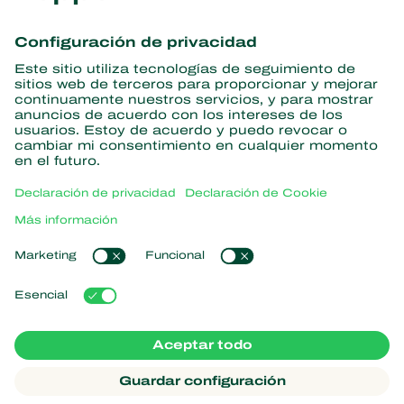
Obtenga las últimas noticias e
información
Suscríbase aquí
Partners with Nature
Ácaros depredadores
Acerca de Koppert
Insectos depredadores
Avispas parásitas
Acerca de Koppert
Nematodos beneficiosos
Enlaces populares
Novedades e información
Microorganismos beneficiosos
Trabajar en Koppert
Protección de cultivos
Experiencias de los usuarios
Contacto
Koppert One
Koppert Global
Administrar cookies
Declaración de privacidad
Aviso legal
Argentina