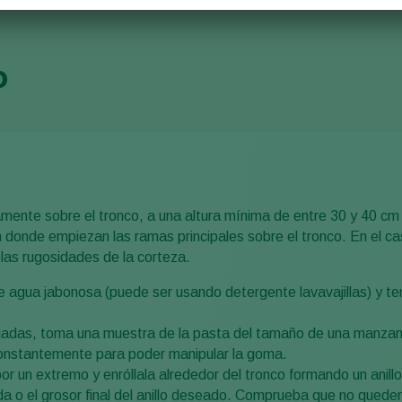
o
amente sobre el tronco, a una altura mínima de entre 30 y 40 cm 
en donde empiezan las ramas principales sobre el tronco. En el cas
las rugosidades de la corteza.
 agua jabonosa (puede ser usando detergente lavavajillas) y ten
adas, toma una muestra de la pasta del tamaño de una manzan
onstantemente para poder manipular la goma.
por un extremo y enróllala alrededor del tronco formando un anill
da o el grosor final del anillo deseado. Comprueba que no quede