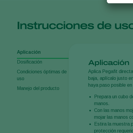
Instrucciones de us
Aplicación
Aplicación
Dosificación
Aplica Pegafit direct
Condiciones óptimas de
baja, aplícalo justo 
uso
haya paso posible en 
Manejo del producto
Prepara un cubo de
manos.
Con las manos moj
mojar las manos c
Estira la muestra 
protección requeri