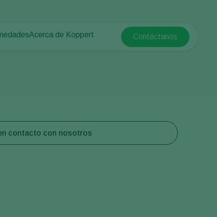
rmedades
Acerca de Koppert
Contáctanos
Koppert Global
tas
 protegido
Acerca de Koppert
Argentina
e las plantas
Novedades e información
Austria
Trabajar en Koppert
Belgium
aire libre
Contacto
Brasil
Canada (English)
n contacto con nosotros
Canada (French)
Ecuador
Finland (Finnish)
Finland (Swedish)
France
Germany