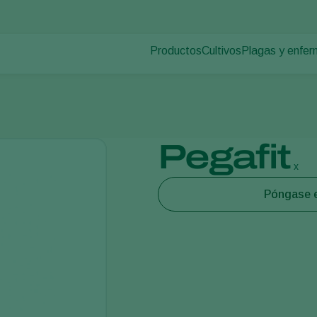
Productos
Cultivos
Plagas y enfe
Plagas en plan
Control de plagas
Hortalizas bajo cultivo
Enfermedades d
Control de enfermedades
Plantas ornamentales
Polinización
Frutas
Sanidad vegetal
Hortalizas de cultivo al 
Pegafit
Aplicación
Cultivos herbáceos
x
Monitoreo
Póngase e