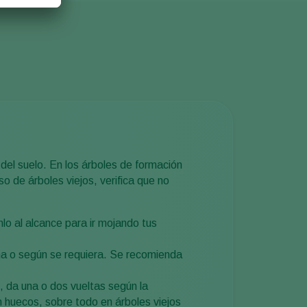
del suelo. En los árboles de formación
o de árboles viejos, verifica que no
lo al alcance para ir mojando tus
a o según se requiera. Se recomienda
o, da una o dos vueltas según la
n huecos, sobre todo en árboles viejos