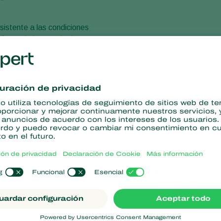
esistente a las condiciones
el
manejo integrado de
rea una barrera segura que
es y no deseados. En
omo
pulgones
, cochinillas
y
boles y es resistente al
nte más de ocho semanas.