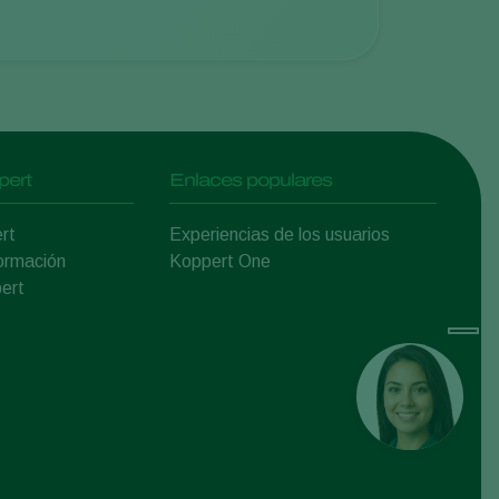
pert
Enlaces populares
rt
Experiencias de los usuarios
ormación
Koppert One
ert