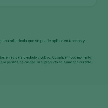
Sweden
Switzerland
Turkey
USA
United Kingdom
a goma arborícola que se puede aplicar en troncos y
ados en su país o estado y cultivo. Cumpla en todo momento
de la pérdida de calidad, si el producto se almacena durante