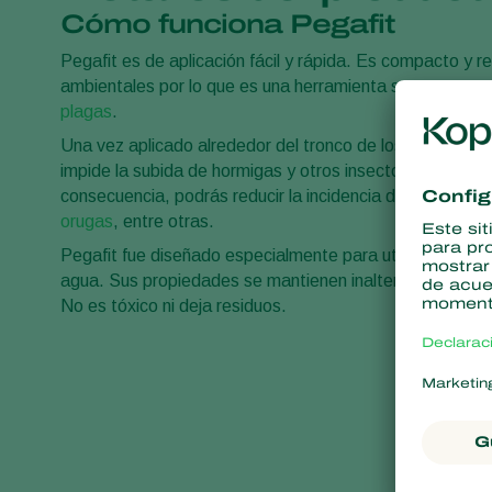
Cómo funciona Pegafit
Pegafit es de aplicación fácil y rápida. Es compacto y r
ambientales por lo que es una herramienta segura para 
plagas
.
Una vez aplicado alrededor del tronco de los árboles, c
impide la subida de hormigas y otros insectos trepador
consecuencia, podrás reducir la incidencia de plagas c
orugas
, entre otras.
Pegafit fue diseñado especialmente para utilizarse en ár
agua. Sus propiedades se mantienen inalterables dura
No es tóxico ni deja residuos.