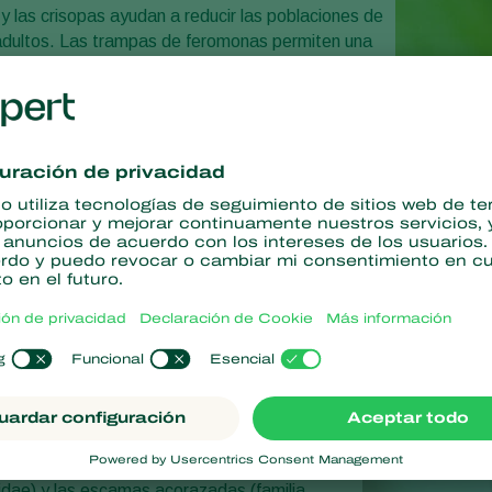
 las crisopas ayudan a reducir las poblaciones de
 adultos. Las trampas de feromonas permiten una
 Con las soluciones biológicas de Koppert para
 un manejo efectivo, proteger la calidad del cultivo
amas
Más información
e
 las escamas y piojos h
 (familia Pseudococcidae), las escamas
idae) y las escamas acorazadas (familia