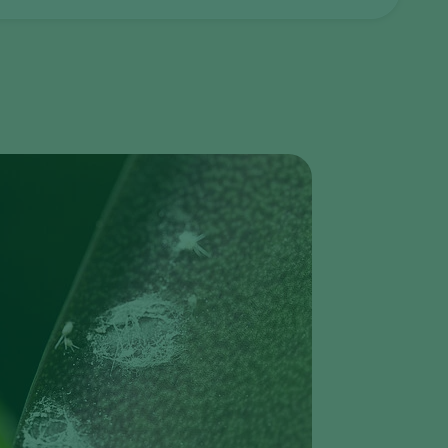
Greece
Hungary
India
Italy
Kenya
Korea
Mexico
Netherlands
Paraguay
Poland
Portugal
Russia
South Africa
Spain