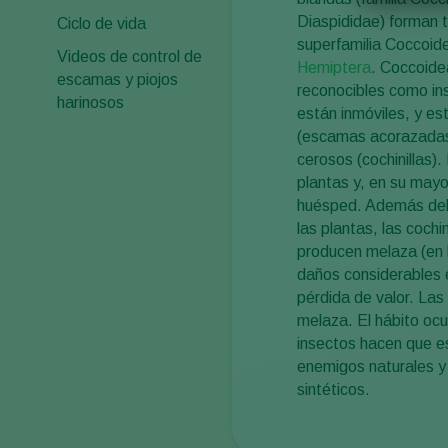
Diaspididae) forman t
Ciclo de vida
superfamilia Coccoide
Videos de control de
Hemiptera
. Coccoide
escamas y piojos
reconocibles como in
harinosos
están inmóviles, y e
(escamas acorazadas 
cerosos (cochinillas).
plantas y, en su mayo
huésped. Además del 
las plantas, las coch
producen melaza (en 
daños considerables e
pérdida de valor. La
melaza. El hábito ocu
insectos hacen que e
enemigos naturales y 
sintéticos.