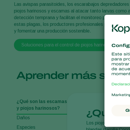
Las avispas parasitoides, los escarabajos depredadores y
piojos harinosos y escamas al atacar tanto larvas como
detección temprana y facilitan el monitoreo poblacional.
estas plagas, los productores profesionales pueden lograr
y fomentar una producción sostenible.
Soluciones para el control de piojos harinosos y esc
Aprender más sobr
¿Qué son las escamas
y piojos harinosos?
¿Qué son
Daños
Los piojos harinosos
Especies
blandas (familia Cocc