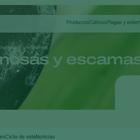
Productos
Cultivos
Plagas y enfe
Plagas en plan
Control de plagas
Hortalizas bajo cultivo
Enfermedades d
Control de enfermedades
Plantas ornamentales
s harinosas y escamas
Polinización
Frutas
rinosas y escama
Sanidad vegetal
Hortalizas de cultivo al 
Aplicación
Cultivos herbáceos
Monitoreo
es
Ciclo de vida
Noticias