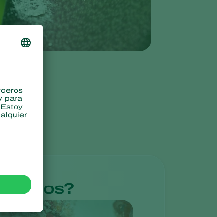
Sweden
Switzerland
Turkey
USA
United Kingdom
arinosos?