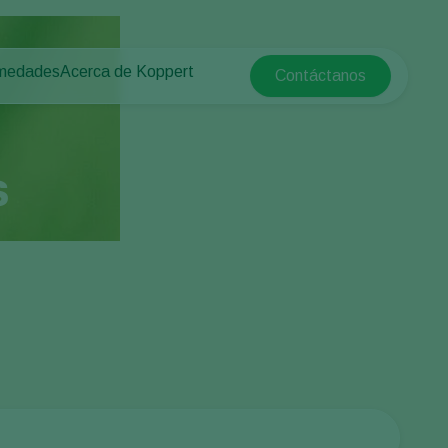
rmedades
Acerca de Koppert
Contáctanos
Koppert Global
tas
 protegido
Acerca de Koppert
Argentina
e las plantas
Novedades e información
Austria
Trabajar en Koppert
s
Belgium
aire libre
Contacto
Brasil
Canada (English)
Canada (French)
Ecuador
Finland (Finnish)
Finland (Swedish)
France
Germany