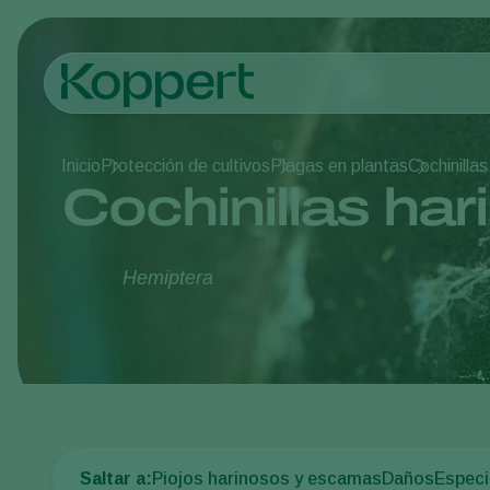
Inicio
Protección de cultivos
Plagas en plantas
Cochinilla
Cochinillas ha
Hemiptera
Saltar a:
Piojos harinosos y escamas
Daños
Especi