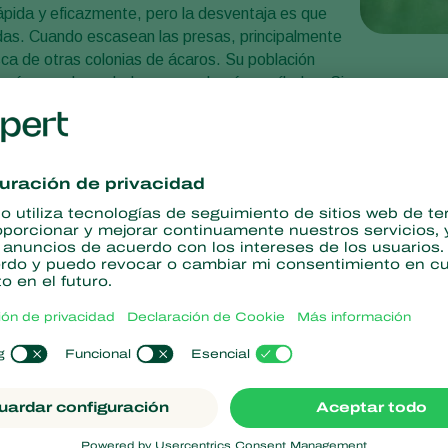
 rápida y eficazmente, pero la desventaja es que
as. Cuando escasean las presas, principalmente
ca de otras colonias de ácaros. Su población
los ácaros depredadores se volverán caníbales. Si
o reintroducir ácaros depredadores.
ytoseiulus persimilis
n ocho patas largas y son muy activos, sobre todo a altas tem
os, planos y alargados, es difícil distinguirlos de las hembras
patas llevan órganos sensoriales para registrar los volátiles emi
s por las plantas dañadas y de su sentido táctil para encontrar 
o, larva, protoninfa, deutoninfa y adulto, salvo el periodo de rep
 colonia de
araña roja
. Tienen aproximadamente el doble de tamañ
igeramente más oscuros más tarde. Las larvas tienen tres pare
o a la fase protoninfa (con cuatro pares de patas), comienza a
 casi continuamente. Las protoninfas y deutoninfas son similare