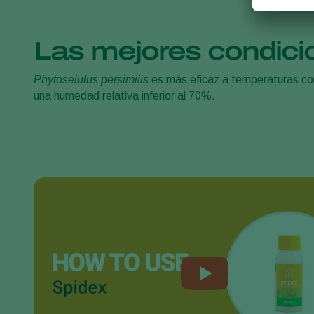
Las mejores condicion
Phytoseiulus persimilis
es más eficaz a temperaturas com
una humedad relativa inferior al 70%.