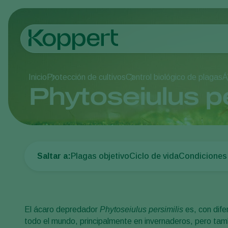
Inicio
Protección de cultivos
Control biológico de plagas
Á
Phytoseiulus pe
Saltar a:
Plagas objetivo
Ciclo de vida
Condiciones
El ácaro depredador
Phytoseiulus persimilis
es, con dife
todo el mundo, principalmente en invernaderos, pero tambi