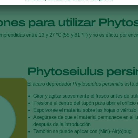
es para utilizar Phytos
prendidas entre 13 y 27 °C (55 y 81 °F) y no es eficaz por enc
Phytoseiulus persim
El ácaro depredador
Phytoseiulus persimilis
está d
Girar y agitar suavemente el frasco antes de utili
Presione el centro del tapón para abrir el orificio
Espolvoree el material sobre las hojas o viértalo
Asegúrese de que el material permanece en el lu
después de la introducción
También se puede aplicar con (Mini)-Air(o)bug