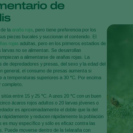
mentario de
is
 de la
araña roja
, pero tiene preferencia por los
us piezas bucales y succionan el contenido. El
ñas rojas
adultas, pero en los primeros estadios de
 larvas no se alimentan. Se desarrollan
empiezan a alimentarse de arañas rojas. La
 de depredadores y presas, del sexo y la edad del
En general, el consumo de presas aumenta si
e a temperaturas superiores a 30 °C. Por encima
r completo.
 sitúa entre 15 y 25 °C. A unos 20 °C con un buen
inco ácaros rojos adultos o 20 larvas jóvenes o
redador es aproximadamente el doble que la del
 rápidamente y reducen rápidamente la población
s
es muy específico y sólo es eficaz contra las
s. Puede moverse dentro de la telaraña con