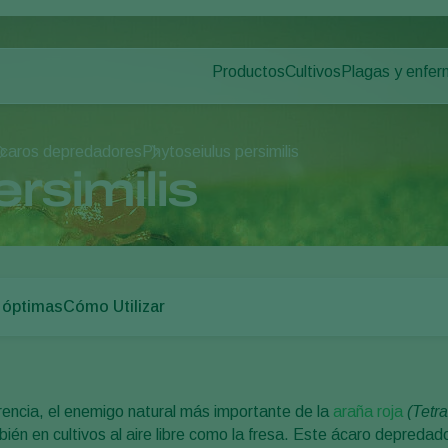
Productos
Cultivos
Plagas y enfe
Plagas en plan
Control de plagas
Hortalizas bajo cultivo
Enfermedades d
Control de enfermedades
Plantas ornamentales
caros depredadores
Phytoseiulus persimilis
Polinización
Frutas
rsimilis
Sanidad vegetal
Hortalizas de cultivo al 
Aplicación
Cultivos herbáceos
Monitoreo
 óptimas
Cómo Utilizar
rencia, el enemigo natural más importante de la
araña roja
(Tetr
én en cultivos al aire libre como la fresa. Este ácaro depredador