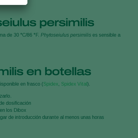
eiulus persimilis
ima de 30 °C/86 °F.
Phytoseiulus persimilis
es sensible a
ilis en botellas
isponible en frasco (
Spidex
,
Spidex Vital
).
zarlo.
 de dosificación
 en los Dibox
gar de introducción durante al menos unas horas