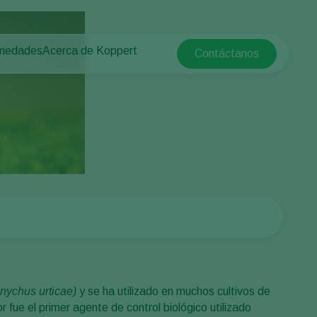
rmedades
Acerca de Koppert
Contáctanos
Koppert Global
tas
 protegido
Acerca de Koppert
Argentina
e las plantas
Novedades e información
Austria
Trabajar en Koppert
Belgium
aire libre
Contacto
Brasil
Canada (English)
Canada (French)
Ecuador
Finland (Finnish)
Finland (Swedish)
anychus urticae)
y se ha utilizado en muchos cultivos de
France
 fue el primer agente de control biológico utilizado
Germany