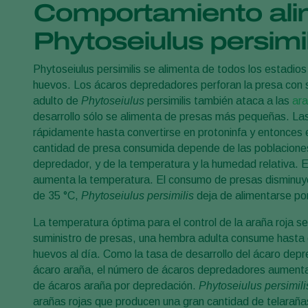
Comportamiento ali
Phytoseiulus persimil
Phytoseiulus persimilis se alimenta de todos los estadios
huevos. Los ácaros depredadores perforan la presa con s
adulto de
Phytoseiulus
persimilis también ataca a las
ara
desarrollo sólo se alimenta de presas más pequeñas. Las
rápidamente hasta convertirse en protoninfa y entonces 
cantidad de presa consumida depende de las poblaciones
depredador, y de la temperatura y la humedad relativa. 
aumenta la temperatura. El consumo de presas disminuy
de 35 °C,
Phytoseiulus persimilis
deja de alimentarse po
La temperatura óptima para el control de la araña roja se
suministro de presas, una hembra adulta consume hasta c
huevos al día. Como la tasa de desarrollo del ácaro dep
ácaro araña, el número de ácaros depredadores aumenta
de ácaros araña por depredación.
Phytoseiulus persimili
arañas rojas que producen una gran cantidad de telaraña