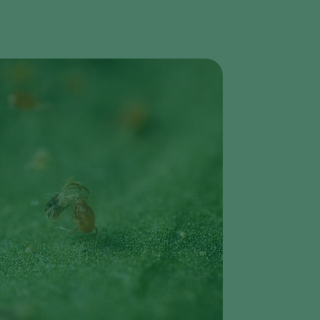
Sweden
Switzerland
Turkey
USA
United Kingdom