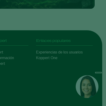
pert
Enlaces populares
rt
Experiencias de los usuarios
ormación
Koppert One
ert