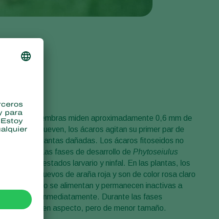
peraturas. Las hembras miden aproximadamente 0,6 mm de
. Cuando se mueven, los ácaros agitan su primer par de
tidos por las plantas dañadas. Los ácaros fitoseidos no
a sus presas. Las fases de desarrollo de
Phytoseiulus
oso en los estados larvario y ninfal. En las plantas, los
o que los huevos de araña roja y son de color rosa claro
s de patas. No se alimentan y permanecen inactivas a
 alimentarse inmediatamente. Durante las fases
s a los adultos en aspecto, pero de menor tamaño.