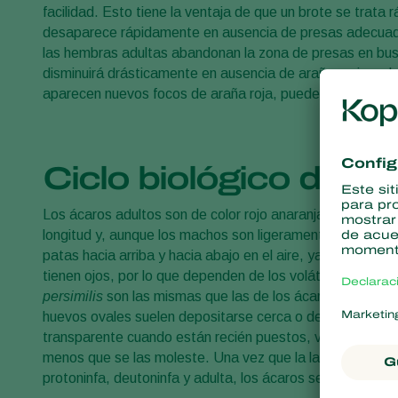
facilidad. Esto tiene la ventaja de que un brote se trata
desaparece rápidamente en ausencia de presas adecuad
las hembras adultas abandonan la zona de presas en bus
disminuirá drásticamente en ausencia de arañas rojas y 
aparecen nuevos focos de araña roja, puede ser necesari
Ciclo biológico de Ph
Los ácaros adultos son de color rojo anaranjado, tiene
longitud y, aunque los machos son ligeramente más pequeñ
patas hacia arriba y hacia abajo en el aire, ya que estas 
tienen ojos, por lo que dependen de los volátiles emitido
persimilis
son las mismas que las de los ácaros araña: huev
huevos ovales suelen depositarse cerca o dentro de una
transparente cuando están recién puestos, volviéndose l
menos que se las moleste. Una vez que la larva ha mudad
protoninfa, deutoninfa y adulta, los ácaros se alimentan