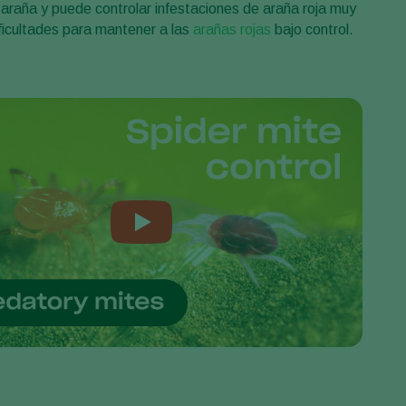
araña y puede controlar infestaciones de araña roja muy
Greece
ficultades para mantener a las
arañas rojas
bajo control.
Hungary
India
Italy
Kenya
Korea
Mexico
Netherlands
Paraguay
Poland
Portugal
Russia
South Africa
Spain