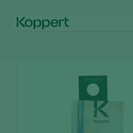
Inicio
Productos
Control de plagas
Swirski-Mite LD