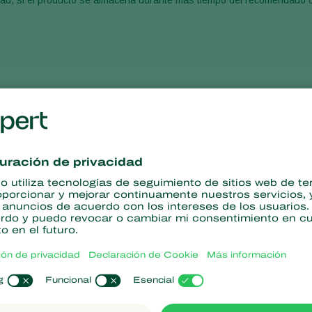
idad, si el producto se almacena durante más tiempo del recomendado 
o
Especif
Tamaño del
Presentaci
Material ine