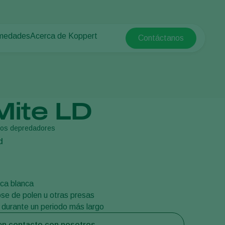
rmedades
Acerca de Koppert
Contáctanos
Koppert Global
tas
 protegido
Acerca de Koppert
Argentina
e las plantas
Novedades e información
Austria
Trabajar en Koppert
Belgium
aire libre
Contacto
Mite LD
Brasil
Canada (English)
ros depredadores
d
Canada (French)
Ecuador
Finland (Finnish)
sca blanca
Finland (Swedish)
se de polen u otras presas
s durante un periodo más largo
France
Germany
n contacto con nosotros