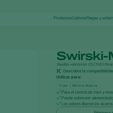
Productos
Cultivos
Plagas y enfe
Plagas en plan
Control de plagas
Hortalizas bajo cultivo
Enfermedades d
Control de enfermedades
Plantas ornamentales
Polinización
Frutas
Sanidad vegetal
Hortalizas de cultivo al 
Swirski-
Aplicación
Cultivos herbáceos
Monitoreo
Bacillus velezensis CECT8237
Áca
Descubra la compatibilida
Utilizar para:
Trips
Mosca blanca
Para el control de trips y mo
Puede sobrevivir alimentándo
Los sobres liberan los ácaro
Póngase e