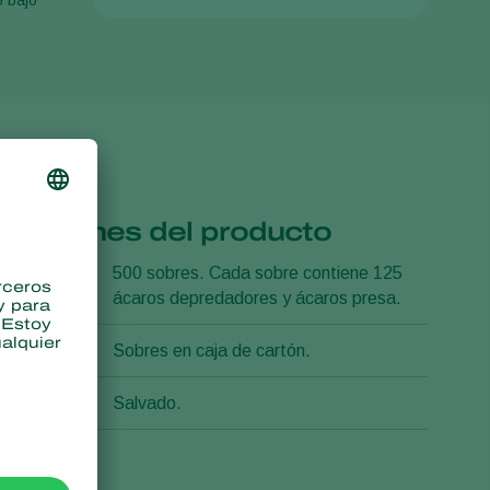
o bajo
icaciones del producto
 envase
500 sobres. Cada sobre contiene 125
ácaros depredadores y ácaros presa.
ón
Sobres en caja de cartón.
rte
Salvado.