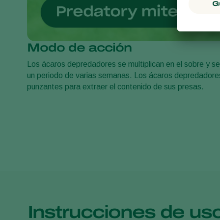
Modo de acción
Los ácaros depredadores se multiplican en el sobre y se 
un periodo de varias semanas. Los ácaros depredadores 
punzantes para extraer el contenido de sus presas.
Instrucciones de us