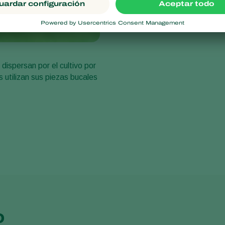
dispersan por el cultivo por
utilizan sus piezas bucales
o