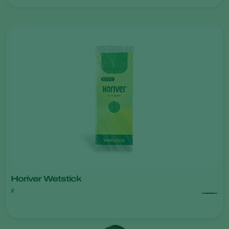
Horiver Wetstick
x