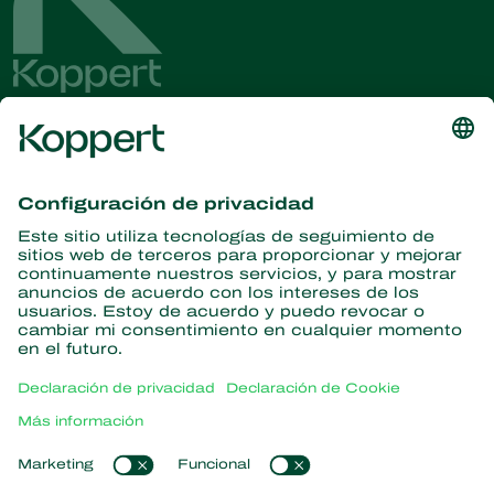
Obtenga las últimas noticias e
información
Suscríbase aquí
Partners with Nature
Ácaros depredadores
Acerca de Koppert
Insectos depredadores
Avispas parásitas
Acerca de Koppert
Nematodos beneficiosos
Enlaces populares
Novedades e información
Microorganismos beneficiosos