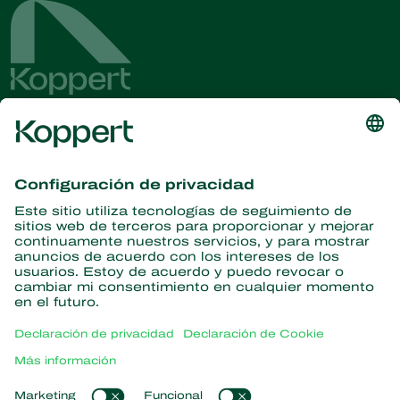
Obtenga las últimas noticias e
información
Suscríbase aquí
Partners with Nature
Ácaros depredadores
Acerca de Koppert
Insectos depredadores
Avispas parásitas
Acerca de Koppert
Nematodos beneficiosos
Enlaces populares