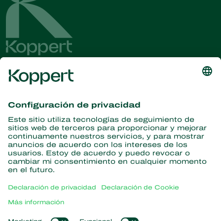
Obtenga las últimas noticias e
información
Suscríbase aquí
Partners with Nature
Ácaros depredadores
Acerca de Koppert
Insectos depredadores
Avispas parásitas
Acerca de Koppert
Nematodos beneficiosos