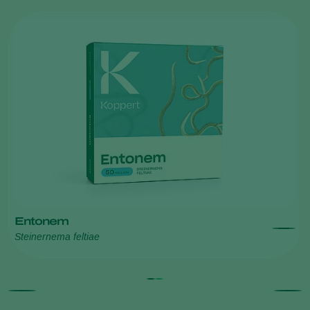
Plusia del tomate (
Chrysodeixis chalcites
)
Entonem
Steinernema feltiae