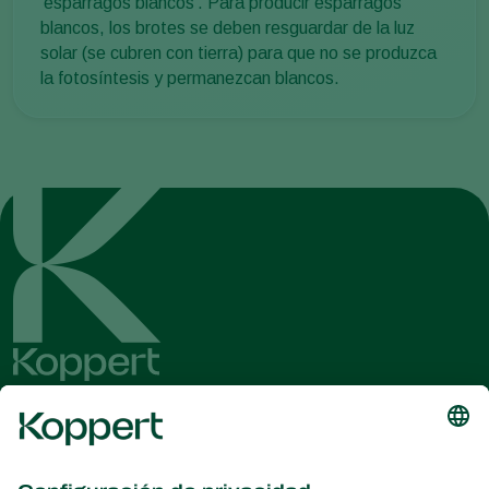
‘espárragos blancos’. Para producir espárragos
blancos, los brotes se deben resguardar de la luz
solar (se cubren con tierra) para que no se produzca
la fotosíntesis y permanezcan blancos.
Obtenga las últimas noticias e